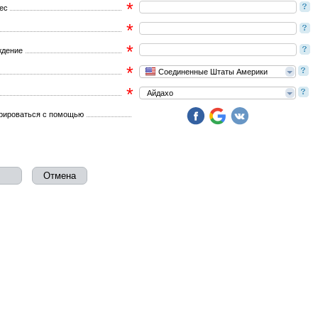
*
рес
*
*
ждение
*
Соединенные Штаты Америки
*
Айдахо
рироваться с помощью