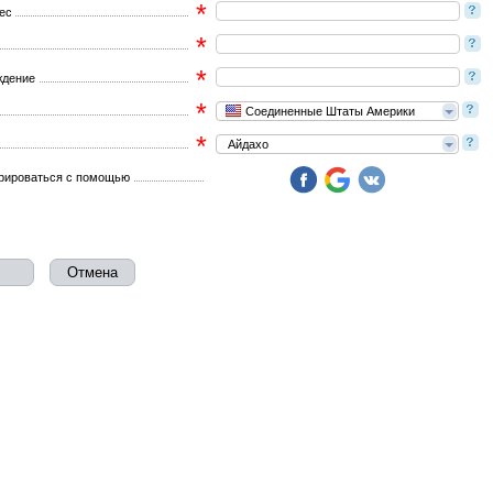
*
рес
*
*
ждение
*
Соединенные Штаты Америки
*
Айдахо
рироваться с помощью